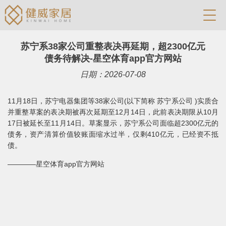
苏宁系38家公司重整表决再延期，超2300亿元
债务待解决-星空体育app官方网站
日期：2026-07-08
11月18日，苏宁电器集团等38家公司(以下简称 苏宁系公司 )实质合
并重整草案的表决期被再次延期至12月14日，此前表决期限从10月
17日被延长至11月14日。草案显示，苏宁系公司面临超2300亿元的
债务，资产清算价值较账面缩水过半，仅剩410亿元，已经资不抵
债。
————星空体育app官方网站