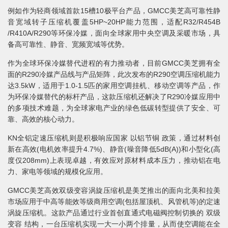
例如作为轻商领域首款15槽10极平台产品，GMCC美芝高可靠性静
音宽域转子压缩机覆盖5HP~20HP能力范围，适配R32/R454B
/R410A/R290等环保冷媒，面向全球家用中央空调及采暖市场，具
备高可靠性、静音、宽频宽域等优势。
作为全球环保冷媒替代进程的有力推动者，目前GMCC美芝拥有全
面的R290冷媒产品线与产品矩阵，此次发布的R290空调压缩机能力
达3.5kW，适用于1.0-1.5匹的家用空调挂机、移动空调等产品，作
为环保冷媒替代的标杆产品，这款压缩机还解决了R290冷媒应用中
的多项技术难题，为全球家电产业的绿色低碳转型提供了安全、可
靠、高效的核心动力。
KN全铝定速压缩机则是积极响应国家 以铝节铜 政策，通过材料创
新在高效(电机效率提升4.7%)、静音(噪音降低5dB(A))和小型化(高
度仅208mm)上表现卓越，有效应对原材料成本压力，推动铝在电
力、家电等领域的规模化应用。
GMCC美芝高效双级变容涡旋压缩机是美芝推出的面向北美和拉美
市场应用于中高等能效等级商用空调(包括屋顶机、风管机等)的定速
涡旋压缩机。这款产品通过行业首创直通式电磁阀控制切换的 双级
变容 结构，一台压缩机实现一大一小两个排量，从而使空调能在全