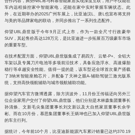
合作内容，腾势N8L将与科慕智能家居实现深度互联，用户不仅能在
车内远程操控家中智能家电，还能在家中实时掌握车辆状态。此
外，在近期举办的2025广州车展上，比亚迪汉L、唐L也宣布将支持
与美的等品牌家电的联动，并同步推出了一系列生态配件。
仰望U8L鼎世版于今年9月正式上市，作为一款全尺寸行政豪华
SUV，其起售价高达128万元，是比亚迪进一步拓展百万级豪车市场
的重要车型。
在技术配置方面，仰望U8L鼎世版集成了易四方、云辇-P+、全铝大
车架以及专属刀片电池等多项前沿技术，具备应急浮水、高速爆胎
稳行等卓越安全性能。值得一提的是，该车型还全球首次量产搭载
了3纳米智能座舱芯片，并配备了天神之眼A-辅助驾驶三激光版系
统，支持高快领航辅助与城市领航辅助功能。
据仰望汽车官方微博透露，除方洪波外，11月份王传福还向另外三
位企业家用户交付了仰望U8L鼎世版，他们分别是木林森集团董事长
孙清焕、文新毛尖集团董事长刘文新以及大自然家居董事长佘学
彬。而在10月份，慕思集团董事长王炳坤也已加入仰望U8L鼎世版
的车主行列。
据统计，今年前10个月，比亚迪新能源汽车累计销量已达约370.19