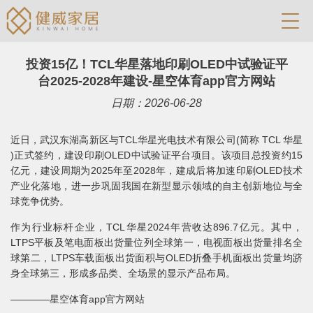
投资15亿！TCL华星落地印刷OLED中试验证平
台2025-2028年建设-星空体育app官方网站
日期：2026-06-28
近日，武汉东湖高新区与TCL华星光电技术有限公司(简称 TCL 华星
)正式签约，建设印刷OLED中试验证平台项目。该项目总投资约15
亿元，建设周期为2025年至2028年，建成后将加速印刷OLED技术
产业化落地，进一步巩固我国在新型显示领域的自主创新地位与全
球竞争优势。
作为行业标杆企业，TCL华星2024年营收达896.7亿元。其中，
LTPS平板及笔电面板出货量位列全球第一，电视面板出货量排名全
球第二，LTPS车载面板出货面积与OLED折叠手机面板出货量均跻
身全球第三，形成多品类、全场景的显示产品布局。
————星空体育app官方网站