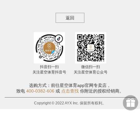
返回
抖音扫一扫
微信扫一扫
关注星空体育抖音号
关注星空体育公众号
选购方式：前往星空体育app官网专卖店，
致电
400-0382-606
或
点击查找
你附近的授权经销商。
Copyright © 2022 AYX Inc. 保留所有权利。