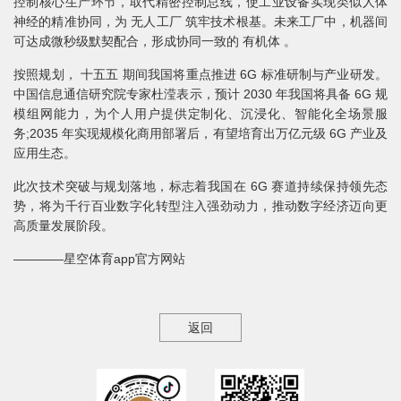
控制核心生产环节，取代精密控制总线，使工业设备实现类似人体
神经的精准协同，为 无人工厂 筑牢技术根基。未来工厂中，机器间
可达成微秒级默契配合，形成协同一致的 有机体 。
按照规划， 十五五 期间我国将重点推进 6G 标准研制与产业研发。
中国信息通信研究院专家杜滢表示，预计 2030 年我国将具备 6G 规
模组网能力，为个人用户提供定制化、沉浸化、智能化全场景服
务;2035 年实现规模化商用部署后，有望培育出万亿元级 6G 产业及
应用生态。
此次技术突破与规划落地，标志着我国在 6G 赛道持续保持领先态
势，将为千行百业数字化转型注入强劲动力，推动数字经济迈向更
高质量发展阶段。
————星空体育app官方网站
返回