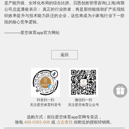
是产能升级、全球化布局的综合比拼。贝恩创效管理咨询(上海)有限
公司总监潘俊表示： 真正的行业胜者，将是那些能借助扩产实现组
织效率提升与技术能力跃迁的企业，这也将成为小家电行业下一阶
段的核心竞争逻辑。
————星空体育app官方网站
返回
抖音扫一扫
微信扫一扫
关注星空体育抖音号
关注星空体育公众号
选购方式：前往星空体育app官网专卖店，
致电
400-0382-606
或
点击查找
你附近的授权经销商。