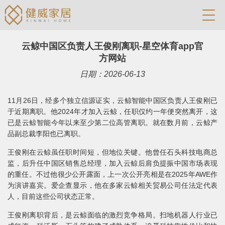
云鲸中国区负责人王俊刚离职-星空体育app官
方网站
日期：2026-06-13
11月26日，经多个独立信源证实，云鲸智能中国区负责人王俊刚已
于近期离职。他2024年才加入云鲸，任职仅约一年便突然离开，这
已是云鲸智能今年以来至少第二位高管离职。就在数月前，云鲸产
品副总裁李阳也已离职。
王俊刚在云鲸虽任职时间短，但地位关键。他曾任石头科技电商总
监，后升任中国区销售总经理，加入云鲸后肩负提振中国市场表现
的重任。不过他很少公开露面，上一次公开亮相是在2025年AWE作
为演讲嘉宾。爱企查显示，他在多家云鲸相关贸易公司任法定代表
人，目前这些公司状态正常。
王俊刚离职背后，是云鲸面临的激烈竞争格局。扫地机器人行业已