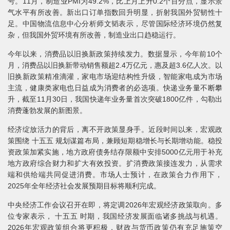
号。11月，制造业PMI为49.2%，比上月上升0.2个百分点，显示景
气水平有所改善。新出口订单指数回升明显，折射我国外贸韧性十
足。中国物流信息中心分析师文韬表示，尽管国际经济环境仍然复
杂，但我国外贸环境有所改善，制造业出口趋稳运行。
今年以来，消费品以旧换新政策持续发力。数据显示，今年前10个
月，消费品以旧换新带动销售额超2.4万亿元，惠及超3.6亿人次。以
旧换新政策精准滴灌，家电市场迎结构性升级，智能家电成为市场
主流，健康类家电也日益成为消费者的必选项。快递业务量不断攀
升，截至11月30日，我国快递年业务量首次突破1800亿件，勾勒出
消费蓬勃发展的新图景。
经济绽放活力的背后，离不开政策显身手。近段时间以来，宏观政
策围绕 十五五 规划谋篇布局，兼顾短期稳增长与长期增动能。稳投
资政策加紧实施，地方政府债务结存限额中安排5000亿元用于补充
地方政府综合财力和扩大有效投资。扩消费政策接连发力，从需求
端和供给端共同促进消费。市场人士预计，在政策合力作用下，
2025年全年经济社会发展预期目标将顺利完成。
中央经济工作会议召开在即，将定调2026年宏观经济政策取向。多
位专家表示， 十五五 时期，我国经济发展面临诸多挑战与机遇。
2026年宏观政策组合将更积极，财政与货币政策仍有充足施策空