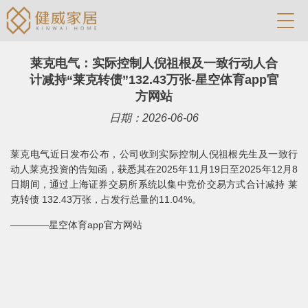
莱克电气：实际控制人倪祖根及一致行动人合
计减持“莱克转债”132.43万张-星空体育app官
方网站
日期：2026-06-06
莱克电气近日发布公布，公司收到实际控制人倪祖根先生及一致行
动人莱克投资的告知函，获悉其在2025年11月19日至2025年12月8
日期间，通过上海证券交易所系统以集中竞价交易方式合计减持 莱
克转债 132.43万张，占发行总量的11.04%。
————星空体育app官方网站