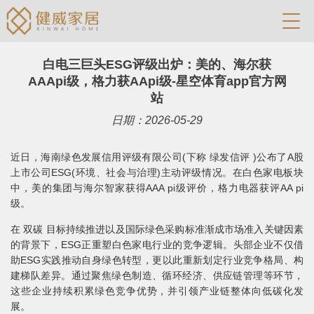
白电三巨头ESG评级出炉：美的、海尔获
AAApi级，格力获AApi级-星空体育app官方网
站
日期：2026-05-29
近日，海南绿色发展信用评级有限公司(下称 绿发信评 )公布了A股
上市公司ESG(环境、社会与治理)主动评级情况。在白色家电板块
中，美的集团与海尔智家获得AAA pi级评价，格力电器获评AA pi
级。
在 双碳 目标持续推进以及国际绿色采购标准渐成市场准入关键因素
的背景下，ESG正重塑白色家电行业的竞争逻辑。头部企业不仅借
助ESG实践推动自身绿色转型，更以此重新划定行业竞争格局、构
建梯队差异。通过聚焦绿色制造、循环经济、供应链管理等环节，
这些企业持续积累绿色竞争优势，并引领产业链整体向低碳化发
展。