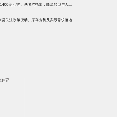
1400美元/吨。两者均指出，能源转型与人工
来需关注政策变动、库存走势及实际需求落地
空体育