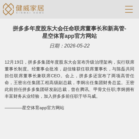
拼多多年度股东大会任命联席董事长和新高管-
星空体育app官方网站
日期：2026-05-22
12月19日，拼多多集团年度股东大会宣布升级治理架构，实行联席
董事长制度。经董事会批准，赵佳臻获任联席董事长，与陈磊共同
担任联席董事长兼联席CEO。会上，拼多多还宣布了两项高管任
命，王密出任集团工程高级副总裁，李炯出任集团财务总监。王密
此前担任拼多多集团研发副总裁，曾在腾讯、甲骨文任职;李炯拥有
丰富财务从业经验，加入拼多多前任职于毕马威。
————星空体育app官方网站