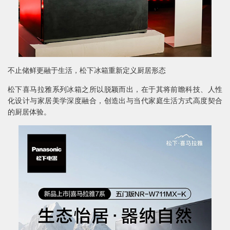
不止储鲜更融于生活，松下冰箱重新定义厨居形态
松下喜马拉雅系列冰箱之所以脱颖而出，在于其将前瞻科技、人性
化设计与家居美学深度融合，创造出与当代家庭生活方式高度契合
的厨居体验。