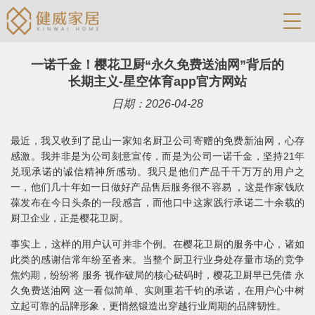
一诺千金！樱花卫厨“永久免费送油网”背后的
长期主义-星空体育app官方网站
日期：2026-04-28
最近，我又收到了昆山一家知名厨卫公司寄赠的免费新油网，心存
感激。我并非是为公司刻意宣传，而是为公司一诺千金，坚持21年
兑现承诺的诚信精神所感动。我只是他们产品千千万万的用户之
一，他们几十年如一日做好产品售后服务很不容易 ，这是作家钱欣
葆发布在今日头条的一段感言，而他口中这家践行承诺二十余载的
厨卫企业，正是樱花卫厨。
事实上，这样的用户认可并非个例。在樱花卫厨的服务中心，诸如
此类的感谢信常年纷至沓来。当整个厨卫行业身处存量市场的竞争
焦灼期，纷纷将 服务 视作破局的核心砝码时，樱花卫厨早已凭借 永
久免费送油网 这一看似简单、实则重若千钧的承诺，在用户心中树
立起可靠的品牌形象，更悄然锻造出穿越行业周期的品牌韧性。