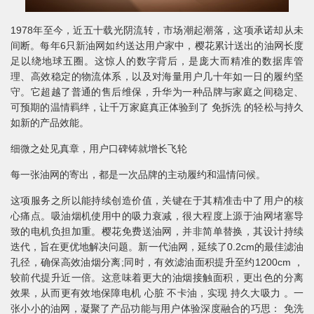
1978年至今，近五十载光阴流转，市场潮起潮落，这项承诺却从未
间断。每年6只新油网如约送达用户家中，樱花累计送出的油网长度
足以绕地球五圈。这惊人的数字背后，是庞大而精准的数据库管
理、高效稳定的物流体系，以及对海量用户几十年如一日的履约坚
守。它超越了普通的售后维保，升华为一种品牌与家庭之间稳定、
可预期的温情羁绊，让千万家庭真正体验到了 免拆洗 的轻松与持久
如新的产品效能。
细微之处见真章，用户口碑铸就增长飞轮
每一张油网的寄出，都是一次品牌的主动履约和温情问候。
这项服务之所以能持续创造价值，关键在于其精准击中了用户的核
心痛点。吸油烟机使用中的吸力衰减，很大程度上源于油网堵塞导
致的电机负担加重。樱花免费送油网，并非简单替换，其设计持续
迭代，旨在更优地解决问题。新一代油网，延续了0.2cm的最佳滤油
孔径，确保高效油烟分离;同时，有效滤油面积提升至约1200cm ，
较前代提升近一倍。这意味着更大的油烟接触面积，更出色的分离
效果，从而更有效地保障电机 心脏 不卡油，实现 持久大吸力 。一
张小小的油网，凝聚了产品功能与用户体验深度融合的巧思： 免洗