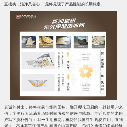
直接换，洁净又省心 ，最终兑现了产品性能的长期稳定。
真诚的付出，终将收获市场的回响。翻开樱花卫厨的一封封用户来
信，字里行间流淌着历经时间考验的信任与感激。年近八旬的老用
户写下质朴告白： 我一生用樱花，樱花伴我度终生 现仍在用，直到
老去，不换其它任何产品 有用户由衷赞叹， 你们的承诺20多年始终