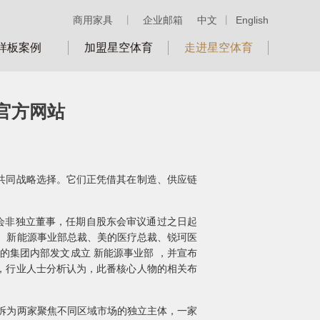
商用家具
丨
企业邮箱
中文
丨
English
样板案例
加盟星空体育
走进星空体育
p官方网站
共同战略选择。它们正凭借其在制造、供应链
会非独立董事，任期自股东会审议通过之日起
裁、新能源事业部总裁、美的医疗总裁、锐珂医
的集团内部发文成立 新能源事业部 ，并宣布
，行业人士分析认为，此番核心人物的相关布
分拆为两家聚焦不同区域市场的独立主体，一家