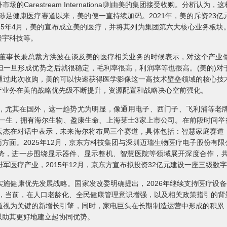
Carestream International则由美的集团接受收购。分析
始涉足健康医疗赛道以来，美的便一直持续加码。2021年，美的斥资23
025年4月，美的宣布成立美的医疗，并将其列为集团第六大核心业务板
楼宇科技等。
集团董事长兼总裁方洪波在谈及美的医疗相关业务的时候表示，对这个产业
但一旦形成优势之后就很稳定，毛利率很高，利润率等也很高。(美的)对
通过此次收购，美的可以快速获得医学影像这一高技术壁垒领域的核心技
疗业务在美的战略优先级不断提升，资源配置和战略决心空前强化。
，尤其在国外，这一趋势尤为明显，像通用电子、西门子、飞利浦等老
康一生，拥有海尔生物、盈康生命、上海莱士3家上市公司。在前段时间举
云杰在对话中表示，未来海尔将布局三个赛道，具体包括：智慧家庭赛道
方面。2025年12月，京东方科技集团与深圳迈瑞生物医疗电子股份有
势，进一步围绕显示器件、显示整机、智慧医院等领域展开深度合作，共同
进军医疗产业，2015年12月，京东方宣布拟投资32亿元建设一座三级
施健康优先发展战略。国家发改委明确提出，2026年继续支持医疗设备
认为，当前，在人口老龄化、全民健康管理意识增强，以及相关政策指引的
道视为关键的新增长引擎，同时，家电巨头在长期制造运营中形成的积累
以助其更好地建立起协同优势。