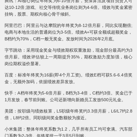
腾讯：AI核心岗位年终奖为6-10倍月薪，资深算法及项目负责人可
达10-12倍;游戏、社交等传统业务岗位则为4-6倍。绩效与奖金紧密
挂钩，股票、期权向核心骨干倾斜。
阿里巴巴：阿里云与达摩院的年终奖为8-12倍月薪，同比实现翻倍;
电商与本地生活的普通岗位为3-5倍。绩效A+可获全额或超额奖金，
B档约为70%，C档一般无奖金。发放时间为2026年2月底。
字节跳动：采用现金奖金与绩效期权双重激励，现金部分最高约为3
倍月薪。绩效评估较上一周期提升35%，期权激励力度加强，核心
岗位期权溢价显著。
百度：标准年终奖为16薪(即4个月工资)。绩效E档可获5.6-6.4倍奖
金，无额外加码，依据绩效差异发放。
快手：A档年终奖为5-6倍月薪，B档为3-4倍，C档约3倍。奖金已于
1月发放，春节前到账。公司还新增向新婚员工发放500元礼金。
美团：按职级与绩效核算，L5职级年终奖约3.3倍月薪，L6/L7约2.8
倍，L8约2倍。同职级间奖金数额较为接近。
小米集团：整体年终奖系数为1.2，几乎所有员工均可拿满。汽车部
门系数为2-3倍。年终奖统一于3月5日到账。