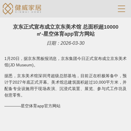
京东正式宣布成立京东美术馆 总面积超10000
㎡-星空体育app官方网站
日期：2026-03-30
1月20日，据京东黑板报消息，京东集团今日正式宣布成立京东美术
馆(JD Museum)。
据悉，京东美术馆深圳湾超级总部基地，目前正在积极筹备中，预
计于2027年底正式开幕。美术馆总建筑面积超过10,000平方米，并
配备专业设施用于现场表演、沉浸式装置、展览、参与式工作坊及
创意零售。
————星空体育app官方网站