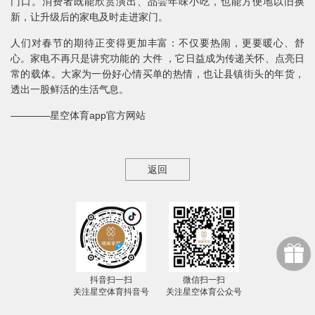
门口。消费者既能欣赏演出、品尝年味小吃，也能方便地以旧换
新，让升级后的家电及时走进家门。
人们对春节的期待正变得更加丰富：不仅要热闹，更要暖心、舒
心。家电不再只是讲究功能的 大件 ，它日益成为传递关怀、点亮日
常的载体。大家为一份好心情买单的热情，也让县镇街头的年货，
透出一股鲜活的生活气息。
————星空体育app官方网站
返回
抖音扫一扫
微信扫一扫
关注星空体育抖音号
关注星空体育公众号