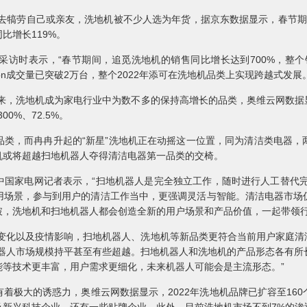
去犒劳自己或亲友，洗地机被不少人选为年货，据京东数据显示，春节期间
比增长119%。
时表示，“春节期间，追觅洗地机的销售同比增长达到700%，整个
tion成交量已突破2万台，整个2022年添可在洗地机品类上实现跨越式发展
，洗地机成为家电行业中为数不多的保持高增长的品类，奥维云网数据显示，
00%、72.5%。
，而冉冉升起的“新星”洗地机正在动摇这一位置，同为清洁类电器，
机或将超越扫地机器人夺得清洁电器第一品类的交椅。
家电网记者表示，“扫地机器人是完全独立工作，随时进行人工替代完
用场景，参与到用户的清洁工作当中，更强调灵活与智能。清洁电器市场
破，洗地机和扫地机器人都会创造全新的用户场景和产品价值，一起带领行
化以及疫情影响，扫地机器人、洗地机等新品类更符合当前用户家庭清
机器人市场规模持平甚至有些超越。扫地机器人和洗地机的产品形态各有
能等技术更丰富，用户需求更细化，未来机器人可能会是主流形态。”
极大的诱惑力，奥维云网数据显示，2022年洗地机品牌已扩容至160