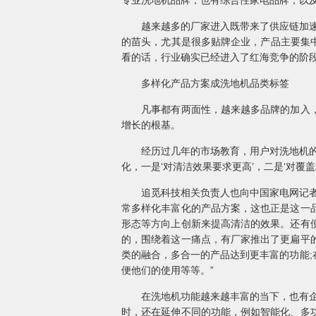
专业洗地机品牌，也有综合性家电品牌，以
越来越多的厂家进入既带来了供应链加速完
的苗头，尤其是很多贴牌企业，产品主要集中
看的话，行业确实已经进入了红海竞争的阶段
多样化产品方案成洗地机品类标签
凡事都有两面性，越来越多品牌的加入，竞
增长的根基。
经历过几年的市场教育，用户对洗地机的要
化，一是‘对清洁效果要求更高’，二是‘对覆盖
追觅科技相关负责人也向中国家电网记者详
常多样化丰富化的产品方案，这也正是这一
形态等方向上创新来提高清洁的效果。还有
的，围绕着这一痛点，有厂家推出了更扁平
类的融合，多合一的产品达到更丰富的功能
便他们的使用等等。”
在洗地机功能越来越丰富的当下，也有企业
时，还在延伸不同的功能，例如智能化、多