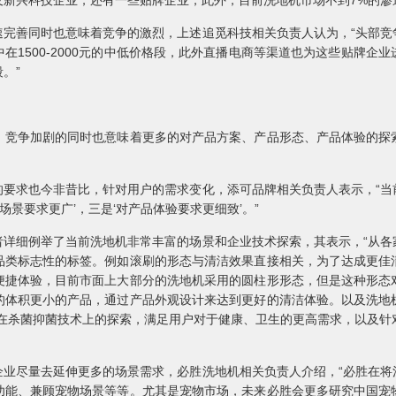
及新兴科技企业，还有一些贴牌企业，此外，目前洗地机市场不到7%的渗
善同时也意味着竞争的激烈，上述追觅科技相关负责人认为，“头部竞
在1500-2000元的中低价格段，此外直播电商等渠道也为这些贴牌企
。”
争加剧的同时也意味着更多的对产品方案、产品形态、产品体验的探
求也今非昔比，针对用户的需求变化，添可品牌相关负责人表示，“当
场景要求更广’，三是‘对产品体验要求更细致’。”
细例举了当前洗地机非常丰富的场景和企业技术探索，其表示，“从各
品类标志性的标签。例如滚刷的形态与清洁效果直接相关，为了达成更佳
便捷体验，目前市面上大部分的洗地机采用的圆柱形形态，但是这种形态
的体积更小的产品，通过产品外观设计来达到更好的清洁体验。以及洗地
;在杀菌抑菌技术上的探索，满足用户对于健康、卫生的更高需求，以及针
尽量去延伸更多的场景需求，必胜洗地机相关负责人介绍，“必胜在将
功能、兼顾宠物场景等等。尤其是宠物市场，未来必胜会更多研究中国宠