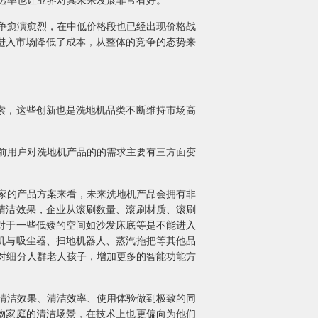
透率也让业界对其未来发展非常看好。
争愈演愈烈，在中低价格段也已经出现价格战
业进入市场降低了成本，从整体的竞争的态势来
索，这些创新也是洗地机品类不断维持市场高
前用户对洗地机产品的的需求主要有三方面变
家的产品方案来看，未来洗地机产品会拥有非
清洁效果，企业从滚刷数量、滚刷材质、滚刷
对于一些低矮的空间如沙发床底等是不能进入
机与吸尘器、扫地机器人、蒸汽拖把等其他品
对细分人群老人孩子，增加更多的智能功能方
清洁效果、清洁效率、使用体验做到极致的同
物家庭的清洁场景，在技术上也更偏向为他们