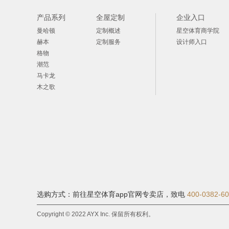
产品系列
全屋定制
企业入口
曼哈顿
定制概述
星空体育商学院
赫本
定制服务
设计师入口
格物
潮范
马卡龙
木之歌
选购方式：前往星空体育app官网专卖店，
致电
400-0382-6
Copyright © 2022 AYX Inc. 保留所有权利。