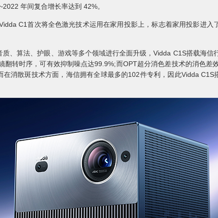
7~2022 年间复合增长率达到 42%。
Vidda C1首次将全色激光技术运用在家用投影上，标志着家用投影进
音质、算法、护眼、游戏等多个领域进行全面升级，Vidda C1S搭载海
镜翻转时序，可有效抑制噪点达99.9%;而OPT超分消色差技术的消色差
在消散斑技术方面，海信拥有全球最多的102件专利，因此Vidda C