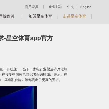
商用家具
丨
企业邮箱
中文
丨
English
样板案例
加盟星空体育
走进星空体育
-星空体育app官方
粉丝......当下，家电行业渠道碎片化加
生在接受中国家电网记者采访时如此表示。在
力、渠道融合能力等都提出了更高的要求。