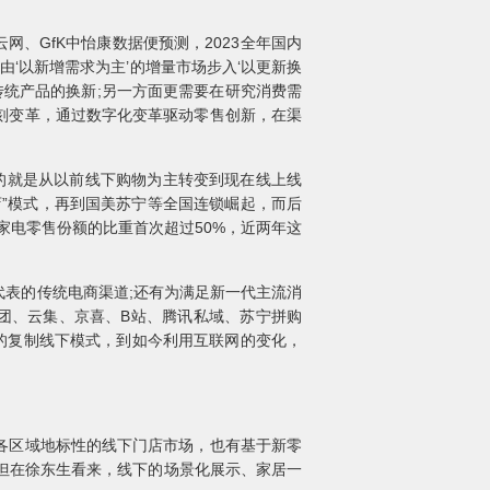
、GfK中怡康数据便预测，2023全年国内
‘以新增需求为主’的增量市场步入‘以更新换
传统产品的换新;另一方面更需要在研究消费需
刻变革，通过数字化变革驱动零售创新，在渠
的就是从以前线下购物为主转变到现在线上线
店”模式，再到国美苏宁等全国连锁崛起，而后
家电零售份额的比重首次超过50%，近两年这
表的传统电商渠道;还有为满足新一代主流消
团、云集、京喜、B站、腾讯私域、苏宁拼购
的复制线下模式，到如今利用互联网的变化，
各区域地标性的线下门店市场，也有基于新零
但在徐东生看来，线下的场景化展示、家居一