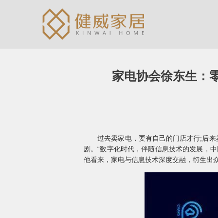
家电协会徐东生：零
过去卖家电，要有自己的门店才行;后来卖家
剧。“数字化时代，伴随信息技术的发展，
他看来，家电与信息技术深度交融，衍生出