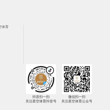
空体育
抖音扫一扫
微信扫一扫
关注星空体育抖音号
关注星空体育公众号