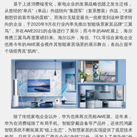
基于上述消费端变化，家电企业的发展战略也随之发生迁移，
从曾经的“单兵”（单品）作战转向“集团军”（套系整装）作战，“大家
都想切前装市场的蛋糕”。而海尔无疑是最先一批察觉到这种需求转
向的企业，于2020年9月在行业内率先推出智能场景家居品牌“三翼
鸟”，并在AWE2021的会场进行了展示；而今年的AWE展上，海尔
将携三翼鸟再度重磅归来。海尔以外，海信、TCL等综合家电企业
也将今年的AWE展会视作其智能家居场景的展示舞台，各自占据半
个场馆秀其“肌肉”。
除了传统家电企业以外，华为也将再次亮相AWE展。近年来，
华为在消费端除了布局手机、智能穿戴设备等产品外，还依托鸿蒙
智联系统不断拓展其“链上生态”，为智慧家居的实现提供了底层技术
构架，目前不少家电厂商在企业“内链”以外，还加入了华为的“外