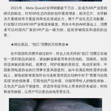
2021年，Meta Quest2全球销量破千万台，这成为XR产业里程
碑式的标志，针对XR生态内容的创作逐渐增多，相关芯片、光学解
决方案模组等方案提供商也在形成合力，整个产业生态正在酝酿，
行业预计2024年XR产业将迎来爆发。而在今年的AWE展会上，消费
者可以对国内厂家的XR产品一睹为快，提前穿梭现实和虚拟的边
界。
★细分新品，“悦己”消费的天性释放★
在中国居民消费升级过程中，符合人性关怀的“悦己”消费正在催
生一系列新品的诞生，诸如解放家庭劳务的洗地机、洗碗机，创造
舒适体验的新风机、按摩仪，呵护容貌的美容仪、电动牙刷等。中
国家用电器协会执行理事长姜风曾提到，如今在满足刚性需求的基
础上，家电创新将更加符合马洛斯需求层次结构中对于“尊重与自我
实现”的价值衡量，它既包括产品外观、功能等带给人的愉悦体验，
又包含产品由于便捷性、舒适性等提升给人带来的劳务减轻，时间
释放等效能，让用户可以更自由地享受生活。