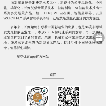
面对家庭场景消费需求多元化，消费行为趋于品质化、个性
化、场景化，长虹凭借音画质技术，智能制造，AI 智能技术推出一
系列多元场景产品。如， CHiQ ME 自在屏、智能显示器，以及
WATCH FLY 系列智能手表等等，让智慧场景触及生活的方方面面。
多年来，长虹始终引领着中国彩电业的发展，也是8K高刷领域
发力最快的企业之一。本次288Hz超羽速系列的发布，再一次将行
业发展扩宽到了新的赛道。未来，长虹将如何加速技术成果应用落
地，研发出更多形态的新型显示产品，持续引领中国显像技术革
命，值得我们期待。
————星空体育app官方网站
返回