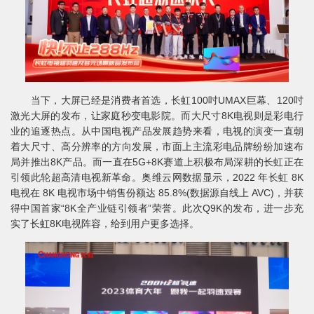
当下，大屏已经是消费者首选，长虹100吋UMAX巨幕、120吋
激光大屏的发布，让家庭秒变电影院。而大尺寸8K电视则是彩电行
业的追逐热点。从中国电视产品发展趋势来看，电视的演变一直朝
着大尺寸、高分辨率的方向发展，市面上主流彩电品牌纷纷加速布
局并推出8K产品。而一直在5G+8K赛道上积极布局深耕的长虹正在
引领此轮超高清电视新革命。奥维云网数据显示，2022 年长虹 8K
电视在 8K 电视市场中销售份额达 85.8%(数据源⾃线上 AVC)，并获
得中国首家“8K全产业链引领者”荣誉。此次Q9K的发布，进一步充
实了长虹8K电视阵容，给到用户更多选择。