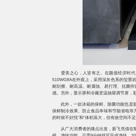
爱美之心，人皆有之。在颜值经济时代，人
510WG8A在外观上，采用深灰色系的玺墨
耐刮擦、耐高温、耐腐蚀、易打理、抗菌抑
感。另外，显示屏和冷藏变温抽屉调节屏，
此外，一款冰箱的保鲜、除菌功能也是影响
保鲜制冷效果、防止食品串味和节能省电等方
的时候不好找”和“体积虽大，但有效空间不足
从广大消费者的痛点出发，新飞凭借在制冷技
残、净味功能。只需9分钟就可完成净味，2