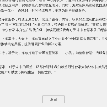
屋设备进行智能化控制，结合“AI联邦决策”，运用行业独有多源异构
精准触达用户，实现多模态智能交互闭环。同时，海尔智家系统搭载自感
端一体化，通过24小时的持续思考，主动为用户提供服务。
化服务，打造全屋OTA，实现了设备、内容、场景的全域智能远程技
了用户“买回家就过时”的痛点问题，带给用户持续的新鲜感。“智家大
‘海尔智家’本身也在迭代升级，持续更新消费者对于‘未来智慧家居’的想象
在上海举行，大会上，海尔宣布成立了业内首个“全球家庭大脑联盟”，并发
极推动共创共赢，提供引领行业的解决方案。
，基于此，海尔打造了全屋智慧管家——小优，为整套智慧生活服务
。对于未来的展望，邓邱伟讲到“我们希望通过智家大脑让科技赋能
用户可以放心拥抱生活，拥抱世界。”
返回