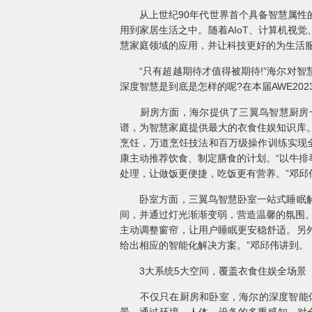
从上世纪90年代世界首个具备智慧属性的
用到家居生活之中。随着AIoT、计算机视
慧家庭领域的应用，并让科技更好的为生活服
“只有超越期待才值得被期待!”海尔对智
深度智慧是到底是怎样的呢?在本届AWE2
厨房方面，海尔提供了三翼鸟智慧厨房一
谱，为智慧家庭提供最大的衣食住娱知识库
烹饪，万道烹饪技法和百万级操作训练实现全
康主动推荐饮食、制定膳食的计划。“以牛
处理，让做饭更便捷，吃饭更有营养。”邓邱
卧室方面，三翼鸟智慧卧室一站式睡眠解决
间，并通过灯光渐渐变弱，营造温馨的氛围
主动调整窗帘，让用户睡眠更安稳舒适。另
给出相应的智能化解决方案。”邓邱伟讲到。
3大系统5大空间，覆盖衣食住娱全场景
不仅只在厨房和卧室，海尔的深度智能体验