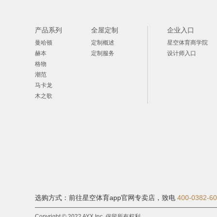
产品系列
全屋定制
企业入口
曼哈顿
定制概述
星空体育商学院
赫本
定制服务
设计师入口
格物
潮范
马卡龙
木之歌
选购方式：前往星空体育app官网专卖店，
致电
400-0382-6
Copyright © 2022 AYX Inc. 保留所有权利。