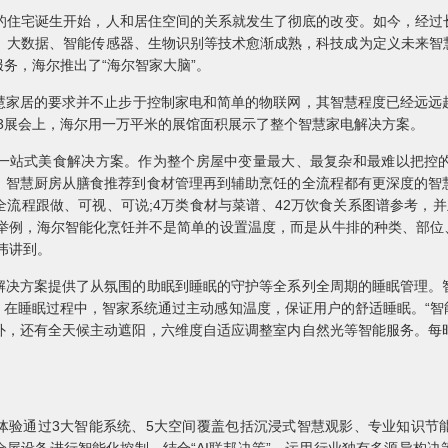
住宅诞生开始，人和居住空间的关系就发生了彻底的改变。如今，经过
觉、大数据、智能传感器、生物识别等技术愈渐成熟，科技成为定义未来
务，海尔推出了“海尔智家大脑”。
慧家居的要求并不止步于控制家电和简单的物联网，其智慧程度已经远远
023展会上，海尔用一万平米的展馆面积展示了整个智慧家电解决方案。
站式美食解决方案。作为整个房屋中变量最大、最复杂和最难以把控的
。智慧厨房从膳食推荐到食材管理再到辅助烹饪的全流程都有更深度的智
流程跟做、可视、可说;4万类食材与菜谱、42万饮食关系图谱参考，
排举例，海尔智能化烹饪并不是简单的设置温度，而是从牛排的种类、部位
伟讲到。
方案提供了从氛围的助眠到睡眠的守护等全系列全周期的睡眠管理。
。在睡眠过程中，智家系统通过主动感知温度，保证用户的舒适睡眠。“智
外，还有全天候主动遮阳，六维度自适应调整室内自然光等智能服务。每
通过3大智能系统、5大空间覆盖包括沉浸式智慧观影、专业知识节