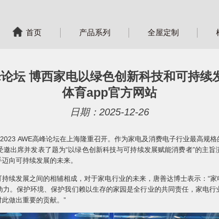
首页
产品系列
全屋定制
E高峰论坛 博西家电以绿色创新科技和可持续
体育app官方网站
日期：2025-12-26
的2023 AWE高峰论坛在上海隆重召开。作为家电及消费电子行业最高规
受邀出席并发表了题为“以绿色创新科技与可持续发展赋能消费者”的主旨
手迈向可持续发展的未来。
续发展之间的相辅相成，对于家电行业的未来，唐善达博士表示：“家
动力。保护环境、保护我们赖以生存的家园是全行业的共同责任，家电行
此做出重要的贡献。”