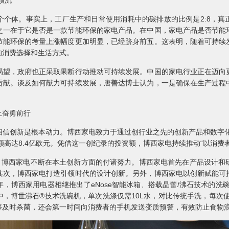
流”
体。事实上，工厂生产和日常使用消耗中的碳排放的比例是2:8，真
之一在于它是否是一款节能环保的家电产品。在中国，家电产品是否节能
节能环保的考量上涨幅度更加明显，已经跻身前五。这表明，随着可持续
的消费选择和生活方式。
，政府也正采取果断行动推动可持续发展。中国的家电行业正在迈向
贡献。谈及如何献力可持续发展，唐善达博士认为，一是确保在生产过程
。
奋勇前行
创新是根本动力。博西家电致力于通过创行业之先的创新产品和数字化服
额高达8.4亿欧元。凭借这一创纪录的投资额，博西家电持续推动“以消费
博西家电不断在本土创新方面的付诸努力。博西家电首先在产品设计和
其次，博西家电打造引领时代的设计创新。另外，博西家电以创新赋能可
，博西家用电器相继推出了eNose智能冰箱、搭载晶蕾/沸石技术的洗碗机
，博世沸石®技术洗碗机，单次洗涤仅需10L水，对比传统手洗，每次使用可
够及时杀菌，还会第一时间向消费者的手机发送变质预警，有效防止食物