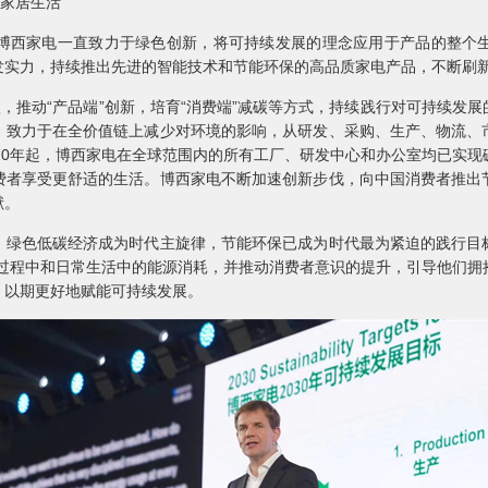
家居生活
西家电一直致力于绿色创新，将可持续发展的理念应用于产品的整个生
发实力，持续推出先进的智能技术和节能环保的高品质家电产品，不断刷
推动“产品端”创新，培育“消费端”减碳等方式，持续践行对可持续发
，致力于在全价值链上减少对环境的影响，从研发、采购、生产、物流、
20年起，博西家电在全球范围内的所有工厂、研发中心和办公室均已实
费者享受更舒适的生活。博西家电不断加速创新步伐，向中国消费者推出
献。
色低碳经济成为时代主旋律，节能环保已成为时代最为紧迫的践行目
产过程中和日常生活中的能源消耗，并推动消费者意识的提升，引导他们
，以期更好地赋能可持续发展。