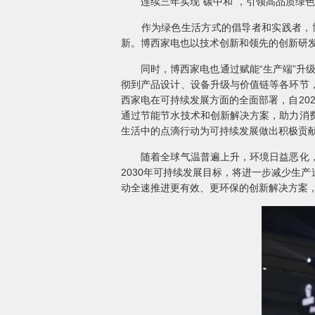
连续三年实现“碳中和”，引领高品质绿色
作为绿色生活方式的倡导者和实践者，博
新。博西家电也以技术创新和领先的创新研
同时，博西家电也通过赋能“生产端”升级，
彻到产品设计、设备升级与价值链等各环节
西家电在可持续发展方面的全面部署，自20
通过节能节水技术和创新解决方案，助力消
生活中的点滴行动为可持续发展做出积极贡
随着全球气温普遍上升，环境日益恶化，绿
2030年可持续发展目标，将进一步减少生
动全速推进更有效、更环保的创新解决方案