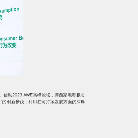
2023 AWE高峰论坛，博西家电积极贡
”的创新步伐，利用在可持续发展方面的深厚