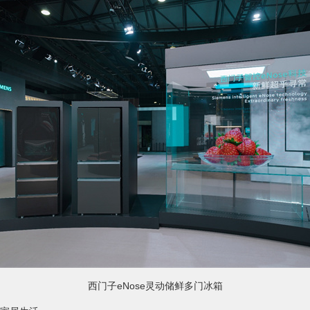
西门子eNose灵动储鲜多门冰箱