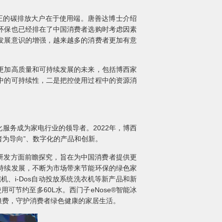
正的碳排放大户在于使用端。唐善达博士介绍
环保也已经排在了中国消费者选购时考虑因素
发展意识的增强，越来越多的消费者更加有意
更加高质量和可持续发展的未来，包括博西家
中的可持续性，二是把控使用过程中的资源消
务成为家电行业的领导者。2022年，博西
者为导向”、数字化的产品和创新。
研发方面前瞻探究，旨在为中国消费者提供更
持续发展，不断为市场带来节能环保的绿色家
、i-Dos自动投放系统洗衣机等新产品和新
节约至多60L水。西门子eNose®智能冰
浪费，守护消费者绿色健康的家居生活。