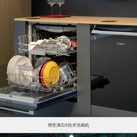
博世沸石®技术洗碗机