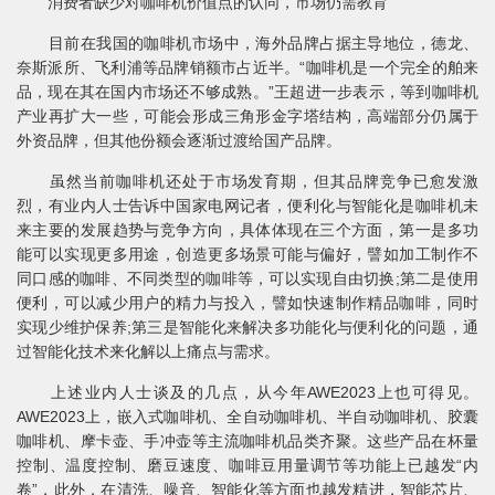
消费者缺少对咖啡机价值点的认同，市场仍需教育
目前在我国的咖啡机市场中，海外品牌占据主导地位，德龙、
奈斯派所、飞利浦等品牌销额市占近半。“咖啡机是一个完全的舶来
品，现在其在国内市场还不够成熟。”王超进一步表示，等到咖啡机
产业再扩大一些，可能会形成三角形金字塔结构，高端部分仍属于
外资品牌，但其他份额会逐渐过渡给国产品牌。
虽然当前咖啡机还处于市场发育期，但其品牌竞争已愈发激
烈，有业内人士告诉中国家电网记者，便利化与智能化是咖啡机未
来主要的发展趋势与竞争方向，具体体现在三个方面，第一是多功
能可以实现更多用途，创造更多场景可能与偏好，譬如加工制作不
同口感的咖啡、不同类型的咖啡等，可以实现自由切换;第二是使用
便利，可以减少用户的精力与投入，譬如快速制作精品咖啡，同时
实现少维护保养;第三是智能化来解决多功能化与便利化的问题，通
过智能化技术来化解以上痛点与需求。
上述业内人士谈及的几点，从今年AWE2023上也可得见。
AWE2023上，嵌入式咖啡机、全自动咖啡机、半自动咖啡机、胶囊
咖啡机、摩卡壶、手冲壶等主流咖啡机品类齐聚。这些产品在杯量
控制、温度控制、磨豆速度、咖啡豆用量调节等功能上已越发“内
卷”，此外，在清洗、噪音、智能化等方面也越发精进，智能芯片、