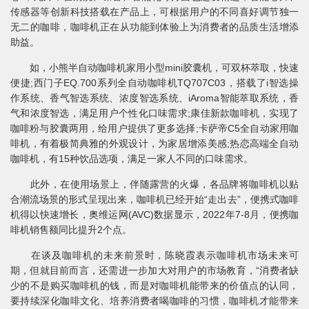
传感器等创新科技搭载在产品上，可根据用户的不同喜好调节独一
无二的咖啡，咖啡机正在从功能到体验上为消费者的品质生活增添
助益。
如，小熊半自动咖啡机家用小型mini胶囊机，可双杯萃取，快速
便捷;西门子EQ.700系列全自动咖啡机TQ707C03，搭载了i智选操
作系统、香气智选系统、浓度智选系统、iAroma智能萃取系统，香
气和浓度智选，满足用户个性化口味需求;康佳新款咖啡机，实现了
咖啡粉与胶囊两用，给用户提供了更多选择;卡萨帝C5全自动家用咖
啡机，有着极简典雅的外观设计，为家居增添美感;热恋高端全自动
咖啡机，有15种饮品选项，满足一家人不同的口味需求。
此外，在使用场景上，伴随露营的火爆，各品牌将咖啡机以贴
合潮流场景的形式呈现出来，咖啡机已经开始“走出去”，便携式咖啡
机得以快速增长，奥维运网(AVC)数据显示，2022年7-8月，便携咖
啡机销售额同比提升2个点。
在谈及咖啡机的未来前景时，陈晓霞表示咖啡机市场未来可
期，但就目前而言，还需进一步加大对用户的市场教育，“消费者缺
少的不是购买咖啡机的钱，而是对咖啡机能带来的价值点的认同，
要持续深化咖啡文化、培养消费者喝咖啡的习惯，咖啡机才能带来