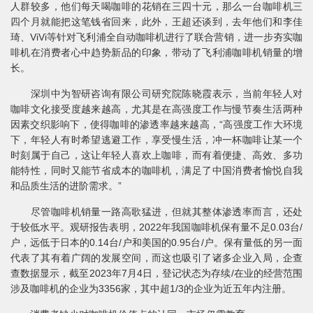
人群较多，他们每天喝咖啡的花销在三四十元，那么一台咖啡机三
四个月就能把这笔钱省回来，此外，王超还谈到，去年他们和李佳
琦、ViVi等针对飞利浦全自动咖啡机进行了联合营销，进一步夯实咖
啡机在消费者心中趋势新品的印象，带动了飞利浦咖啡机销量的增
长。
深圳中为智研咨询有限公司研究院陈晓霞表示，当前年轻人对
咖啡文化接受度越来越高，尤其是在高强度工作与慢节奏生活两种
因素交织影响下，使得咖啡的渗透率越来越高，“高强度工作大环境
下，年轻人有时希望逃避工作，享受慢生活，冲一杯咖啡让某一个
时刻属于自己，这让年轻人喜欢上咖啡，而有着便捷、高效、多功
能特性，同时又能节省成本的咖啡机，满足了中国消费者愉悦自我
和品质生活的进阶需求。”
尽管咖啡机销量一路高歌猛进，但就其整体渗透率而言，还处
于较低水平。观研报告表明，2022年我国咖啡机保有量不足0.03台/
户，远低于日本的0.14台/户和美国的0.95台/户。保有量低的另一面
代表了其有着广阔的发展空间，而这也吸引了诸多企业入局，企查
查数据显示，截至2023年7月4日，登记状态为存续/在业的经营范围
涉及咖啡机的企业为3356家，其中超1/3的企业为近五年内注册。