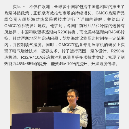
实际上，不仅在欧洲，全球多个国家包括中国也相应的推出了
热泵补贴政策，正积极有效推动市场的持续增长。GMCC热泵产品
线负责人胡培海对热泵采暖技术进行了详细的讲解，并给出了
GMCC的系统设计建议。他讲到，各国目前对油品和冷媒的选择有
所差异，中国和欧盟将逐渐向R290转换，而北美将逐渐向R454B转
换。针对严寒地区的启动问题，胡培海建议将压比控制在一定范围
内，并控制喷气湿度。同时，GMCC在热泵专用压缩机的研发上实
现了喷气增焓技术、变容技术、转子运行范围、泵体设计、R290冷
冻机油、R32/R410A冷冻机油和低噪音等多项技术突破，实现了制
热能力45%~85%的提升、能效4%~10%的提升、升温速度倍增。