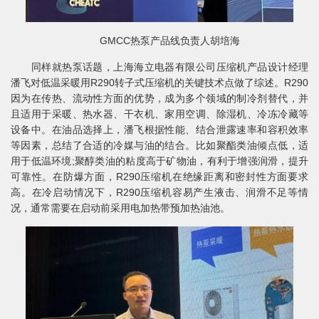
GMCC热泵产品线负责人胡培海
同样就热泵话题，上海海立电器有限公司压缩机产品设计经理
潘飞对低温采暖用R290转子式压缩机的关键技术点做了综述。R290
因为在传热、流动性方面的优势，成为多个领域的制冷剂替代，并
且适用于采暖、热水器、干衣机、家用空调、除湿机、冷冻冷藏等
设备中。在油品选择上，潘飞根据性能、结合泄露速率和容积效率
等因素，总结了合适的冷媒与油的结合。比如聚酯类油倾点低，适
用于低温环境;聚醇类油的粘度高于矿物油，有利于增强润滑，提升
可靠性。在防爆方面，R290压缩机在绝缘距离和密封性方面要求
高。在冷启动情况下，R290压缩机容易产生液击、润滑不足等情
况，通常需要在启动前采用电加热带预加热油池。