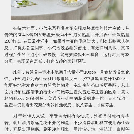
在技术方面，小气泡系列养生壶实现发热底盘的技术突破，从
传统的304不锈钢发热盘升级为小气泡发热盘，开启养生壶发热盘
2.0时代。在日常生活中，如果养生壶的噪音过大，则会影响家人休
息，打扰办公室同事。小气泡发热盘的使用，有效抑制共振，烹煮
过程产生的气泡小且破裂慢，能有效降低40%噪音，运行时只有32
分贝，实现柔声烹煮，打造安静的烹饪环境。
此外，普通养生壶水中氢离子含量小于10ppb，且食材发黄氧化
快。小气泡系列养生壶利用微电解反应，水中含氢量提升1500%，
能更好地激发食材本身的营养物质，泡出来的茶口感更香醇，从上
面的视频也能清晰的看出小气泡养生壶跟普通养生壶的区别，煮同
样的鲜花，30分钟后，普通养生壶中的花瓣黏成一坨，而小气泡养
生壶中仍能看出花瓣分明的鲜活状态，以柔养生，才更养生。
对于年轻人来说，享受美食时有多快乐，洗餐具时就有多痛
苦。餐后清洁永远是绕不开的难题。不少消费者吐槽在使用养生壶
时，容易出现糊底、刷不净的现象，用过洗洁精、清洁球、白醋等