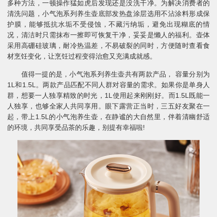
多种方法，一顿操作猛如虎后发现还是没洗干净。为解决消费者的
清洗问题，小气泡系列养生壶底部发热盘涂层选用不沾涂料形成保
护膜，能够抵抗水垢不受侵蚀，不藏污纳垢，避免出现糊底的情
况，清洁时只需抹布一擦即可恢复干净，妥妥是懒人的福利。壶体
采用高硼硅玻璃，耐冷热温差，不易破裂的同时，方便随时查看食
材烹饪变化，让烹饪过程变得治愈又充满成就感。
值得一提的是，小气泡系列养生壶共有两款产品， 容量分别为
1L和1.5L。两款产品匹配不同人群对容量的需求。如果你是单身人
群，想要一人独享精致的时光，1L使用起来刚刚好。而1.5L既能一
人独享，也够全家人共同享用。眼下露营正当时，三五好友聚在一
起，带上1.5L的小气泡养生壶，在静谧的大自然里，伴着清幽舒适
的环境，共同享受品茶的乐趣，别提有幸福啦!