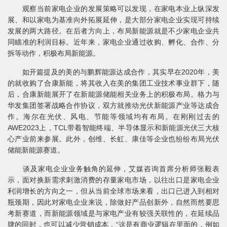
观察当前家电企业的发展策略可以发现，在家电本业上纵深发
展、和以家电为基准向外拓展延伸，是大部分家电企业实现可持续
发展的两大路径。在后者方向上，布局新能源就是不少家电企业共
同瞄准的利润目标。近年来，家电企业通过收购、孵化、合作、分
拆等动作，积极布局新能源。
如开篇提及的美的与鹏辉能源达成合作，其实早在2020年，美
的就收购了合康新能，将其收入在美的集团工业技术事业群下，随
后，合康新能展开了在新能源储能相关业务上的积极布局。格力与
华发集团签署战略合作协议，双方就推动光伏新能源产业等达成合
作。海尔在光伏、风电、节能等领域均有布局。在刚刚过去的
AWE2023上，TCL带着智能终端、半导体显示和新能源光伏三大核
心产业前来参展。此外，创维、长虹、康佳等企业也纷纷布局光伏
储能新能源赛道。
谈及家电企业业务触角的延伸，艾媒咨询首席分析师张毅表
示，面对换新需求刺激消费的存量家电市场，以往出口是家电企业
利润增长的方向之一，但从当前全球市场来看，出口已进入到相对
瓶颈期，因此对家电企业来说，除做好产品创新外，自然而然要思
考新赛道，而新能源领域是与家电产业有较强关联性的，在延续品
牌的同时，也可以减少营销成本，“这是有商业逻辑在里面的，例如