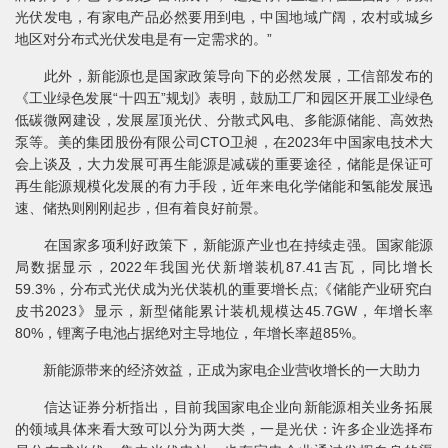
光伏发电，有家电产品必然要用到电，中国地域广阔，农村或城乡
地区对分布式光伏发电是有一定需求的。”
此外，新能源也是国家政策导向下的必然发展，工信部发布的
《工业绿色发展“十四五”规划》表明，鼓励工厂和园区开展工业绿色
低碳微网建设，发展屋顶光伏、分散式风电、多能源储能、高效热
泵等。美的集团股份有限公司CTO卫昶，在2023年中国家电技术大
会上谈及，大力发展可再生能源是减碳的重要途径，储能是保证可
再生能源规模化发展的有力手段，近年来电化学储能和氢能发展迅
速、储热则刚刚起步，但有着良好前景。
在国家多项利好政策下，新能源产业也在持续走强。国家能源
局数据显示，2022年我国光伏新增装机87.41吉瓦，同比增长
59.3%，分布式光伏成为光伏装机的重要增长点;《储能产业研究白
皮书2023》显示，新型储能累计装机规模达45.7GW，年增长率
80%，锂离子电池占据绝对主导地位，年增长率超85%。
新能源带来的经济效益，正成为家电企业营收增长的一大助力
信达证券分析指出，目前我国家电企业向新能源相关业务拓展
的领域具体来看大致可以分为两大类，一是光伏：许多企业选择布