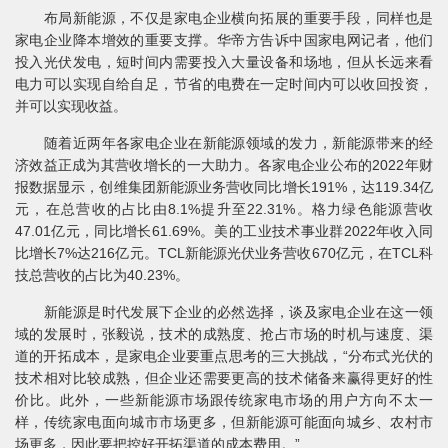
布局新能源，不仅是家电企业横向拓展的重要手段，同样也是
家电企业降本增效的重要支撑。华帝方告诉中国家电网记者，他们
投入光伏发电，短时间内需要投入大量设备和场地，但从长远来看
电力可以实现自给自足，节省的电费在一定时间内可以收回投资，
并可以实现收益。
随着近两年各家电企业在新能源领域的发力，新能源带来的经
济效益正成为其营收增长的一大助力。各家电企业公布的2022年财
报数据显示，创维集团新能源业务营收同比增长191%，达119.34亿
元，在总营收的占比由8.1%提升至22.31%。格力绿色能源营收
47.01亿元，同比增长61.69%。美的工业技术事业群2022年收入同
比增长7%达216亿元。TCL新能源光伏业务营收670亿元，在TCL科
技总营收的占比为40.23%。
新能源是时代发展下企业的必然选择，谈及家电企业在这一领
域的发展时，张毅说，技术的成熟度、抢占市场的时机与速度、渠
道的开拓成本，是家电企业要重点思考的三大挑战，“分布式光伏的
技术相对比较成熟，但企业还需要更高的技术储备来赢得更好的性
价比。此外，一些新能源市场跟传统家电市场的用户方向不太一
样，传统家电面向城市市场更多，但新能源可能面向城乡、农村市
场更多，因此要把控好开拓渠道的成本费用。”