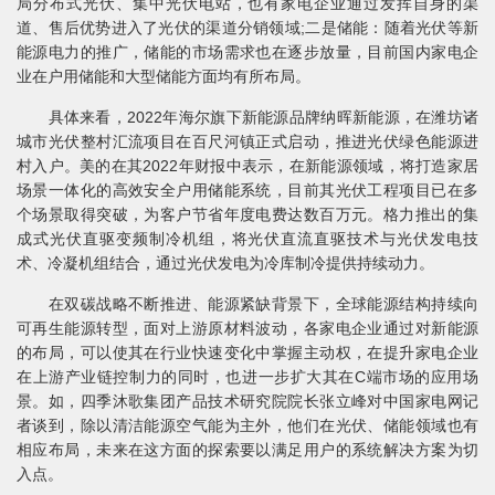
局分布式光伏、集中光伏电站，也有家电企业通过发挥自身的渠
道、售后优势进入了光伏的渠道分销领域;二是储能：随着光伏等新
能源电力的推广，储能的市场需求也在逐步放量，目前国内家电企
业在户用储能和大型储能方面均有所布局。
具体来看，2022年海尔旗下新能源品牌纳晖新能源，在潍坊诸
城市光伏整村汇流项目在百尺河镇正式启动，推进光伏绿色能源进
村入户。美的在其2022年财报中表示，在新能源领域，将打造家居
场景一体化的高效安全户用储能系统，目前其光伏工程项目已在多
个场景取得突破，为客户节省年度电费达数百万元。格力推出的集
成式光伏直驱变频制冷机组，将光伏直流直驱技术与光伏发电技
术、冷凝机组结合，通过光伏发电为冷库制冷提供持续动力。
在双碳战略不断推进、能源紧缺背景下，全球能源结构持续向
可再生能源转型，面对上游原材料波动，各家电企业通过对新能源
的布局，可以使其在行业快速变化中掌握主动权，在提升家电企业
在上游产业链控制力的同时，也进一步扩大其在C端市场的应用场
景。如，四季沐歌集团产品技术研究院院长张立峰对中国家电网记
者谈到，除以清洁能源空气能为主外，他们在光伏、储能领域也有
相应布局，未来在这方面的探索要以满足用户的系统解决方案为切
入点。