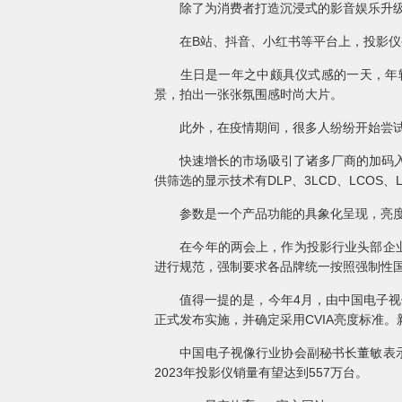
除了为消费者打造沉浸式的影音娱乐升级场
在B站、抖音、小红书等平台上，投影仪
生日是一年之中颇具仪式感的一天，年轻
景，拍出一张张氛围感时尚大片。
此外，在疫情期间，很多人纷纷开始尝试在
快速增长的市场吸引了诸多厂商的加码入局，
供筛选的显示技术有DLP、3LCD、LCO
参数是一个产品功能的具象化呈现，亮度
在今年的两会上，作为投影行业头部企业之
进行规范，强制要求各品牌统一按照强制性国家
值得一提的是，今年4月，由中国电子视像
正式发布实施，并确定采用CVIA亮度标准
中国电子视像行业协会副秘书长董敏表示，
2023年投影仪销量有望达到557万台。