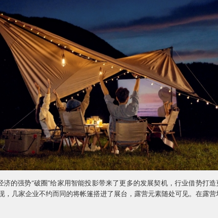
的强势“破圈”给家用智能投影带来了更多的发展契机，行业借势打造更
者发现，几家企业不约而同的将帐篷搭进了展台，露营元素随处可见。在露