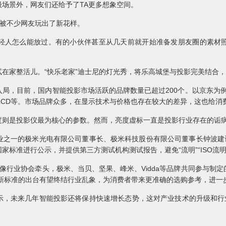
景外，网友们还给予了TA更多想象空间。
被不少网友玩出了新花样。
人怎么能放过。有的小伙伴甚至从几天前就开始准备发朋友圈的素材照
家整活儿。“快乐老家”迪士尼的灯光秀，将乐高城堡与投影完美结合，
目前，国内智能投影市场活跃的品牌数量已超过200个。以京东为例，
S、LCD等。市场品牌众多，在显示技术与价格也存在较大的差异，这也给
则是投影仪最为核心的参数。然而，亮度虚标一直是投影行业存在的诟
一的极米光电有限公司董事长、极米科技股份有限公司董事长钟波建议
标准进行公示，并提供第三方测试机构测试报告，避免“流明”“ISO流明
行业协会牵头，极米、当贝、坚果、峰米、Vidda等品牌共同参与制定
。新标准的出台有望终结行业乱象，为消费者带来更准确的选购参考，进一
未来几年智能投影还将保持快速增长态势，这对产业技术的升级和行业