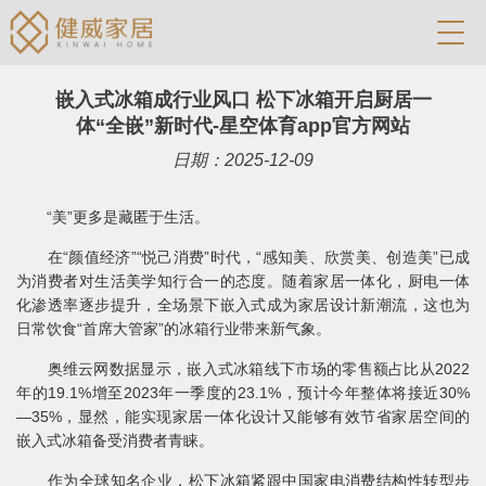
嵌入式冰箱成行业风口 松下冰箱开启厨居一
体“全嵌”新时代-星空体育app官方网站
日期：2025-12-09
“美”更多是藏匿于生活。
在“颜值经济”“悦己消费”时代，“感知美、欣赏美、创造美”已成
为消费者对生活美学知行合一的态度。随着家居一体化，厨电一体
化渗透率逐步提升，全场景下嵌入式成为家居设计新潮流，这也为
日常饮食“首席大管家”的冰箱行业带来新气象。
奥维云网数据显示，嵌入式冰箱线下市场的零售额占比从2022
年的19.1%增至2023年一季度的23.1%，预计今年整体将接近30%
—35%，显然，能实现家居一体化设计又能够有效节省家居空间的
嵌入式冰箱备受消费者青睐。
作为全球知名企业，松下冰箱紧跟中国家电消费结构性转型步