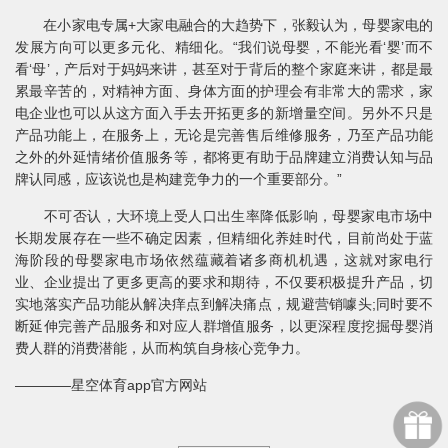
在小家电专属+大家电融合的大趋势下，张毅认为，母婴家电的
发展方向可以更多元化、精细化。“我们说母婴，不能光看‘婴’而不
看‘母’，产后对于妈妈来讲，甚至对于背后的整个家庭来讲，都是最
累最辛苦的，对精神方面、身体方面的护理会有非常大的需求，家
电企业也可以从这方面入手去开拓更多的新增量空间。另外不只是
产品功能上，在服务上，无论是完善售后维修服务，乃至产品功能
之外的外延情绪价值服务等，都将更有助于品牌建立消费认知与品
牌认同感，应该说也是构建竞争力的一个重要部分。”
不可否认，大环境上受人口出生率降低影响，母婴家电市场中
长期发展存在一些不确定因素，但精细化养娃时代，目前尚处于蓝
海阶段的母婴家电市场依然蕴藏着诸多商机机遇，这就对家电行
业、企业提出了更多更高的要求和期待，不仅要积极提升产品，切
实地落实产品功能从解决痒点到解决痛点，规避营销噱头;同时要不
断延伸完善产品服务和对应人群增值服务，以更深程度挖掘母婴消
费人群的消费潜能，从而构筑自身核心竞争力。
————星空体育app官方网站