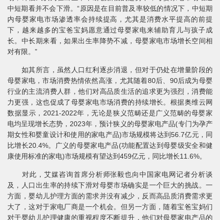
中短期看并不会下滑。“原因是在目前普及率较低的情况下，中短期
内母婴家电市场渗透率会持续提高，尤其是消费水平提高的前提
下，越来越多的宝爸宝妈愿意通过母婴家电来辅助育儿与孩子成
长。中长期来看，如果出生率降势不减，母婴家电市场增长空间相
对有限。”
如其所言，虽然人口红利逐步消退，但对于仍处在增量阶段的
母婴家电，市场消费热情依然高涨，尤其随着80后、90后成为母婴
行业的主流消费人群，他们对高品质生活的追求更为强烈，消费能
力更强，这也促成了母婴家电市场消费的持续增长。根据奥维云网
数据显示，2021-2022年，无论是狭义范畴还是广义范畴的母婴家
电均呈现增长态势，2023年，预计狭义的母婴家电产品(专门为孕产
期女性和婴童设计和使用的家电产品)市场规模将达到56.7亿元，同
比增长20.4%。广义的母婴家电产品(功能配置达到母婴级安全和健
康使用标准的家电)市场规模有望达到459亿元，同比增长11.6%。
对此，艾媒咨询首席分析师张毅也向中国家电网记者分析谈
及，人口出生率的持续下滑对母婴市场确实是一个巨大的挑战。一
方面，婴幼儿护理方面的需求并没有减少，反而高品质消费需求更
大了，这对于家电厂商是一个机会。但另一方面，随着宝爸宝妈们
对于婴幼儿护理健康的重视程度不断提升，他们对母婴家电产品的