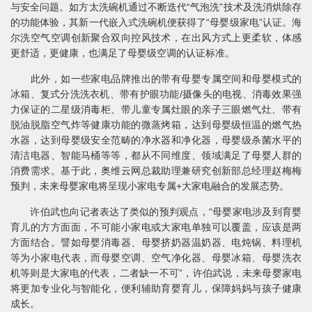
与安全问题。如方太洗碗机通过不断迭代“气泡洗”技术及洗消烘除存
的功能体验，其新一代嵌入式洗碗机便获得了“母婴级家电”认证。海
尔洗空气空调创新聚合双向控风技术，在出风方式上更柔软，体感
更舒适，更健康，也满足了母婴级空调的认证标准。
此外，如一些家电品牌推出的带有母婴专属空间和母婴模式的
冰箱、复式分洗洗衣机、带有护眼功能/摄像头的电视、消毒效果强
力保证的二星级消毒柜、带儿童专属灶眼的亲子三眼燃气灶、带有
脱油脱脂空气炸等健康功能的微蒸烤箱，达到母婴级恒温的燃气热
水器，达到母婴级安全范畴的净水器和净化器，母婴级杀菌水平的
清洁电器、智能马桶等等，都从不同维度、领域满足了母婴人群的
消费需求。基于此，奥维云网总裁助理兼研究创新部总经理赵梅梅
预判，未来母婴家电将呈现小家电专属+大家电融合的发展态势。
许伯武也向记者表达了类似的预判观点，“母婴家电涉及到育婴
育儿的方方面面，不可能小家电或大家电单独可以覆盖，应该是两
方面结合。譬如母婴消毒器、母婴挤奶器温奶器、电炖锅、料理机
等为小家电代表，而母婴空调、空气净化器、母婴冰箱、母婴洗衣
机等则是大家电的代表，二者缺一不可”，许伯武说，未来母婴家电
将更加专业化与智能化，便利辅助育婴育儿，保障妈妈与孩子健康
成长。