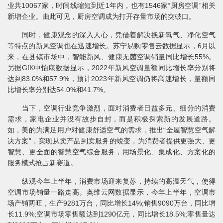
业共10067家，时间线缩短到近1年内，也有1546家“厨房空调”相关
新增企业。由此可见，厨房空调成为打开存量市场的突破口。
同时，健康观念的深入人心，凭借着解决换新氧气、净化空气
等特点的新风空调也在迅速增长。苏宁易购零售云数据显示，6月以
来，在县镇市场中，智能新风、健康无菌空调销量同比增长55%。
另据GfK中怡康数据显示，2022年新风空调量额同比增长率分别将
达到83.0%和57.9%，预计2023年新风空调仍将高速增长，量额同
比增长率分别达54.0%和41.7%。
当下，空调行业竞争激烈，面对消费者日益多元、细分的消费
需求，家电企业并没有故步自封，而是积极探索新的发展道路。
如，美的为满足用户对健康舒适空气的需求，推出“全屋智慧空气解
决方案”，实现从卖产品到卖服务的蜕变，为消费者提供更强大、更
智慧、更全面的智慧空气综合服务，用场景化、集成化、方案化的
服务模式抢占新赛道。
纵观今年上半年，消费市场迎来复苏，持续的高温天气，使得
空调市场销量一路走高。奥维云网数据显示，今年上半年，空调市
场产销两旺，生产9281万台，同比增长14%;销售9090万台，同比增
长11.9%;空调市场零售额达到1290亿元，同比增长18.5%;零售量达