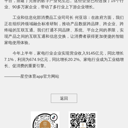
平台，搭建了完善的数字产业化生态。这些企业已经连接了15个行
业、90多万家企业，带动了多行业上下游企业增长。
工业和信息化部消费品工业司司长 何亚琼：在政府方面，我们
正在组织跨领域融合标准研制，推动产品数据跨品牌、跨企业、跨
终端的互联互通。我们打通不同品牌、系统、平台之间的界限，实
现产品之间的互联互通和信息交换，让消费者获得更加便捷的智能
家电使用体验。
今年上半年，家电行业企业实现营业收入9145亿元，同比增长
7.1%，利润为674.9亿元，同比增长20.2%。家电行业成为工业稳增
长、促消费的重要引擎。
————星空体育app官方网站
返回