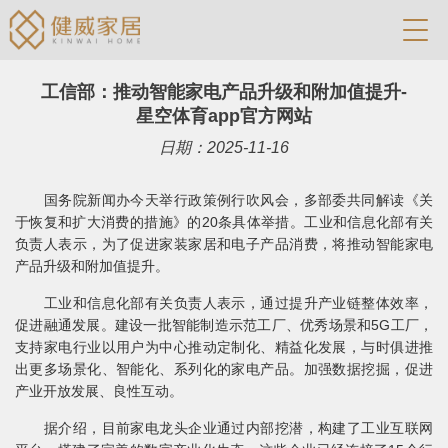
工信部：推动智能家电产品升级和附加值提升-
星空体育app官方网站
日期：2025-11-16
国务院新闻办今天举行政策例行吹风会，多部委共同解读《关
于恢复和扩大消费的措施》的20条具体举措。工业和信息化部有关
负责人表示，为了促进家装家居和电子产品消费，将推动智能家电
产品升级和附加值提升。
工业和信息化部有关负责人表示，通过提升产业链整体效率，
促进融通发展。建设一批智能制造示范工厂、优秀场景和5G工厂，
支持家电行业以用户为中心推动定制化、精益化发展，与时俱进推
出更多场景化、智能化、系列化的家电产品。加强数据挖掘，促进
产业开放发展、良性互动。
据介绍，目前家电龙头企业通过内部挖潜，构建了工业互联网