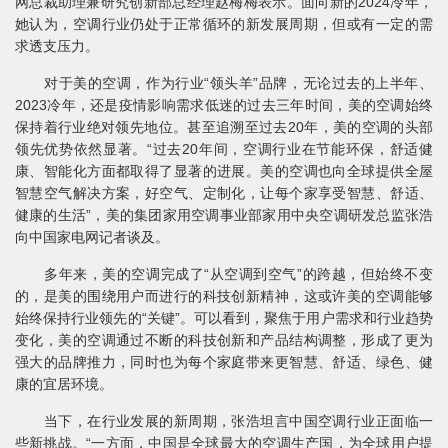
网总裁助理兼研究创新部总经理赵梅梅表示。面向新的2024冷年，
她认为，空调行业仍处于正常循环的新发展周期，但或有一定的需
求透支压力。
对于美的空调，作为行业“领头羊”品牌，无论过去的上半年、
2023冷年，还是疫情影响需求低迷的过去三年时间，美的空调始终
保持着行业绝对领先地位。甚至追溯至过去20年，美的空调的头部
领先优势依然显著。“过去20年间，空调行业在节能环保，舒适健
康、智能化方面都取得了显著的进展。美的空调也向全球提供全屋
智慧空气解决方案，好空气、定制化，让每个家享受智慧、舒适、
健康的生活”，美的集团家用空调事业部家用中央空调研发总监张浩
向中国家电网记者谈及。
多年来，美的空调完成了“从空调到空气”的跨越，但始终不变
的，是美的围绕用户而进行的科技创新精神，这或许美的空调能够
始终保持行业领先的“关键”。可以看到，聚焦于用户需求和行业趋势
变化，美的空调通过不断的科技创新和产品结构调整，形成了更为
强大的品牌推力，同时也为每个家庭带来更智慧、舒适、绿色、健
康的宜居环境。
当下，在行业发展的新周期，张浩坦言中国空调行业正面临一
些新挑战。“一方面，中国是全球最大的空调生产国，为全球用户提