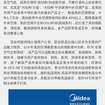
及空气机、厨房空调等“新结构”的创新升级，不断打造向上的发展空
间。尤其是“大结构”方面，“大结构”中的家用中央空调产品，是美的
空调产品体系中增长最为快速的产品之一。根据美的空调数据，今
年1-7月份，美的家用中央空调营收同比增长45%以上。围绕着家用
中央空调，美的空调不仅有COLMO的高端系列，还打造了美的领航
者、理想家、酷风骁能等多款爆品，多产品阵营形成互补，持续赢
取消费者心智。
至如何能持续占领用户心智，那必然是以核心技术为支撑的产
品魅力取胜。以今年美的空调最新推出的领航者III为例，作为“全屋
空气定制系统”，该产品可以选配独立的水暖模块、加湿模块、新风
模块等，能够为用户提供制冷、制热、新风、加湿等多种需求。另
外，据了解该产品有着应对极端高温及寒冷环境的能力，经测试
在-25℃-58 ℃仍能保持高效运作。寒冷环境依托美的连续喷焓技术
和全周期连续焓能补充，做到低温强热;高温环境凭借梯度热流分布
设计和核芯全液冷技术，搭配全功率耐高温核芯，室外43℃环境下
制冷效果不打折。