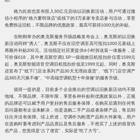
格力此前也宣布投入30亿元启动以旧换新活动，用户可通过微
信小程序的“格力董明珠店”或线下的3万多家专卖店参与活动，享受
免费拆运旧机，不限品牌的优惠政策，最高可获得1000元的补贴。
在刚刚举办的奥克斯服务升级战略发布会上，奥克斯的以旧换
新活动同样“诱人”，奥克斯不仅在旧空调至高可抵扣1000元基础上
再额外补贴200元。活动指定社区更提供4小时拆送装一体服务，还
可价保618，其中奥克斯空调1.5P一级能效旧机抵扣价仅需1599元
起，奥克斯智能语音空调旧机抵扣价低至1999元起。同时，奥克斯
还宣布了“线下门店全系列产品30天无理由退货”、“线下门店空调产
品365天只换不修”、“中高端空调机型十年保修”的服务升级。
值得一提的是，目前多个企业推出的空调以旧换新活动均不限
地域、不限品牌、不限年限，享受各种补贴和优惠政策以外，正规
的品牌还可以赋予用户更好的售后服务保障，在购买后遇到任何售
后问题都有企业来解决，但是选购二手产品或者杂牌产品，售后则
往往并没有保障。综上所述，空调作为刚需产品和大件家电，用户
在选购时要考虑到产品品质以及售后服务，不然买了上述的假冒伪
劣产品，您觉得是“占了便宜”，实际是“吃了大亏”。