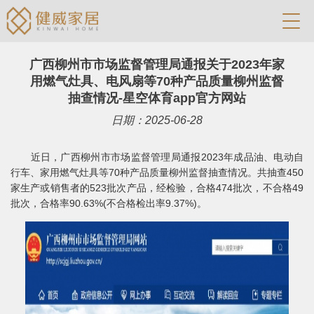
广西柳州市市场监督管理局通报关于2023年家
用燃气灶具、电风扇等70种产品质量柳州监督
抽查情况-星空体育app官方网站
日期：2025-06-28
近日，广西柳州市市场监督管理局通报2023年成品油、电动自
行车、家用燃气灶具等70种产品质量柳州监督抽查情况。共抽查450
家生产或销售者的523批次产品，经检验，合格474批次，不合格49
批次，合格率90.63%(不合格检出率9.37%)。