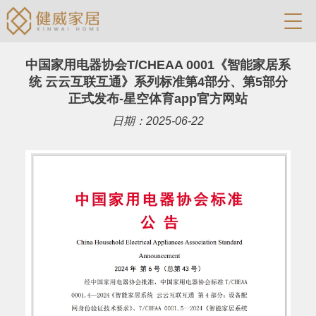
中国家用电器协会T/CHEAA 0001《智能家居系
统 云云互联互通》系列标准第4部分、第5部分
正式发布-星空体育app官方网站
日期：2025-06-22