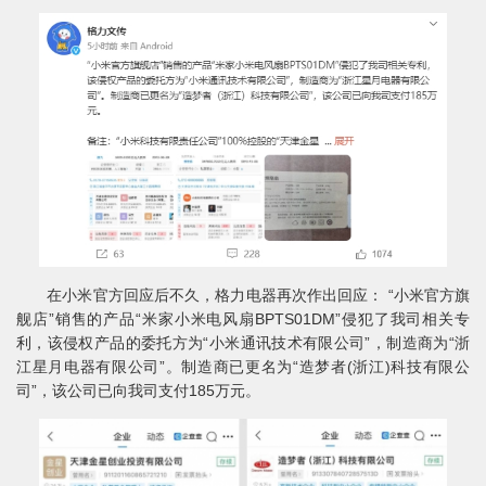
在小米官方回应后不久，格力电器再次作出回应： “小米官方旗
舰店”销售的产品“米家小米电风扇BPTS01DM”侵犯了我司相关专
利，该侵权产品的委托方为“小米通讯技术有限公司”，制造商为“浙
江星月电器有限公司”。制造商已更名为“造梦者(浙江)科技有限公
司”，该公司已向我司支付185万元。