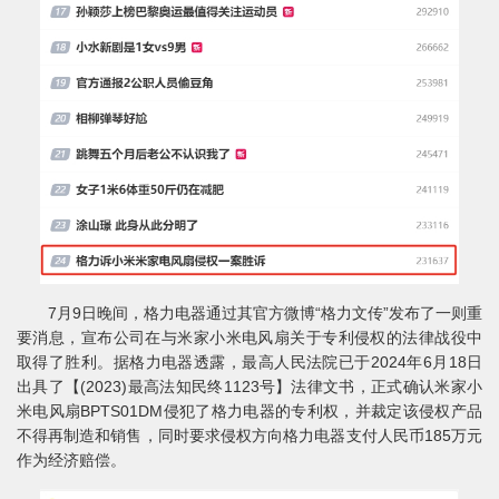
7月9日晚间，格力电器通过其官方微博“格力文传”发布了一则重
要消息，宣布公司在与米家小米电风扇关于专利侵权的法律战役中
取得了胜利。据格力电器透露，最高人民法院已于2024年6月18日
出具了【(2023)最高法知民终1123号】法律文书，正式确认米家小
米电风扇BPTS01DM侵犯了格力电器的专利权，并裁定该侵权产品
不得再制造和销售，同时要求侵权方向格力电器支付人民币185万元
作为经济赔偿。