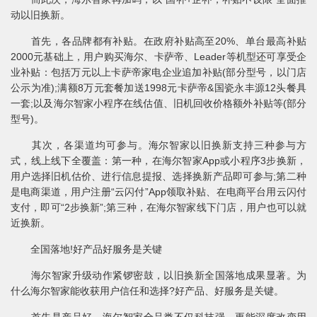
动以旧换新。
首先，各品牌都有补贴。在政府补贴高至20%、单台最高补贴
2000元基础上，用户购买海尔、卡萨帝、Leader等机型还可享受企
业补贴：包括万元以上卡萨帝家电企业追加补贴(部分型号，以门店
公示为准);满额8万元套餐加送1998元卡萨帝&国瓷永丰源12头餐具
一套;以及海尔智家小程序在线估值、旧机回收价格额外补贴等(部分
型号)。
其次，各渠道均可参与。海尔智家以旧换新支持三种参与方
式，线上线下全覆盖：第一种，在海尔智家App或小程序3步换新，
用户选择旧机估价、进行信息提报、选择换新产品即可参与;第二种
是电商渠道，用户注册“云闪付”App领取补贴、在电商平台用云闪付
支付，即可“2步换新”;第三种，在海尔智家线下门店，用户也可以就
近换新。
全国落地!好产品好服务是关键
海尔智家升级动作紧锣密鼓，以旧换新全国落地成果显著。为
什么海尔智家能收获用户信任和选择?好产品、好服务是关键。
首先是产品好。海尔智家全品类不仅科技强，更能深度改变用