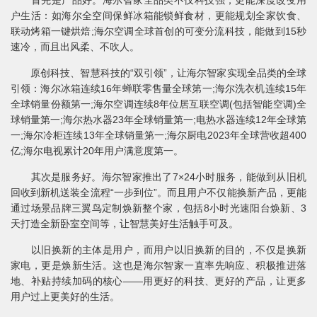
户生活：如海尔全空间保鲜冰箱能锁鲜食材，更能规划全家饮食、
联动烤箱一键烘焙;海尔空调全球首创的可变分流科技，能做到15秒
速冷，而且出风柔、不吹人。
原创科技、智慧科技的“双引领”，让海尔智家实现全品类的全球
引领：海尔冰箱连续16年蝉联零售量全球第一;海尔洗衣机连续15年
全球销量份额第一;海尔空调连续8年位居互联空调(包括智能空调)全
球销量第一;海尔热水器23年全球销量第一;电热水器连续12年全球第
一;海尔冷柜连续13年全球销量第一;海尔厨电2023年全球营收超400
亿;海尔电视累计20年用户满意度第一。
其次是服务好。海尔智家推出了7×24小时服务，能做到从旧机
回收到新机送装全流程“一步到位”。而且用户不仅能换新产品，更能
通过场景品牌三翼鸟定制焕新整个家，包括8小时光速阳台焕新、3
天打造全新卧室空间等，让智慧美好生活触手可及。
以旧换新的主体是用户，而用户以旧换新的目的，不仅是换新
家电，更是焕新生活。这也是海尔智家一直率先响应、积极推进落
地、补贴持续加码的核心——用更好的科技、更好的产品，让更多
用户过上更美好的生活。