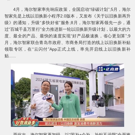
4月，海尔智家率先响应政策，全国启动“绿碳计划”;5月，海尔
智家先是上线以旧换新小程序2.0版本，又发布《关于以旧换新再升
级》的通知，升级“多快好省”服务;8月，海尔智家再领先一步，通
过“百城千县万里行”全力推进新一轮以旧换新升级计划，以最大的力
度、最全的产品、最快的速度实现“好产品极速换，省心更划算”;9
月，海尔智家联合青岛市政府、市商务局打造的线上以旧换新补贴
领取专区，在“云闪付”App正式上线，率先开启线上以旧换新补
贴......
而此次，海尔智家再加码，以“国补+企补，补贴不设限”全面推