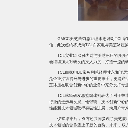
GMCC美芝营销总经理李思洋对TCL家
信，此次签约将成为TCL白家电与美芝冰压
TCL实业CTO孙力对与美芝冰压的强强
会继续加大对研发的投入力度，打造一流的
TCL白家电BU常务副总经理甘永和详尽
是企业持续提升与进步的重要推手，更是产
芝冰压在联合创新中心的业务中充分发挥专业
TCL冰箱研发总监魏建则表达了对于技术
行业的进步与发展。他强调，技术创新中心
性能新技术领域取得突破性进展，为用户带来
仪式结束后，双方还共同参观了美芝展厅、
技术领域的合作迈上了新的台阶。未来，双