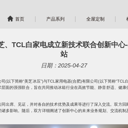
首页
产品系列
全屋定制
美芝、TCL白家电成立新技术联合创新中心-
站
日期：2025-04-27
(以下简称“美芝冰压”)与TCL家用电器(合肥)有限公司(以下简称“TCL
技术层面的强强联合，旨在共同推动冰箱行业在高效节能、静音舒适、健康
出席、见证，并对各自的技术优势及成果等进行了深入交流。双方回顾了
的诸多影响。随后，双方详细阐述了创新中心的未来业务规划、交流机制