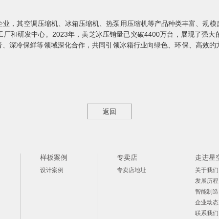
业，其空调压缩机、冰箱压缩机、热泵用压缩机等产品种类丰富、规模
厂和研发中心。2023年，美芝冰压销量已突破4400万台，展现了强
静音、深冷保鲜等领域深化合作，共同引领冰箱行业向绿色、环保、高效的
返回
样板案例
专卖店
走进星
设计案例
专卖店地址
关于我们
发展历程
智能制造
企业动态
联系我们