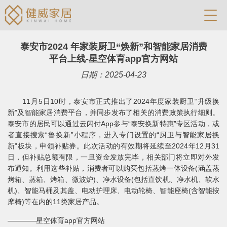
泰安市2024 年家装厨卫“焕新”和智能家居消费
平台上线-星空体育app官方网站
日期：2025-04-23
11月5日10时，泰安市正式推出了2024年度家装厨卫“升级换
新”及智能家居消费平台，并同步发布了相关的消费政策执行细则。
泰安市的居民可以通过云闪付App参与“泰安换新特惠”专区活动，或
者直接搜索“鲁换新”小程序，进入专门设置的“厨卫与智能家居换
新”板块，申领补贴券。此次活动的有效期将延续至2024年12月31
日，但补贴总额有限，一旦资金发放完毕，相关部门将立即对外发
布通知。利用这些补贴，消费者可以购买包括蒸烤一体设备(涵盖蒸
烤箱、蒸箱、烤箱、微波炉)、净水设备(包括直饮机、净水机、软水
机)、智能马桶及其盖、电动护理床、电动轮椅、智能座椅(含智能按
摩椅)等在内的11类家居产品。
————星空体育app官方网站