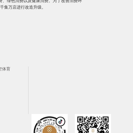
费、绿色消费以及健康消费。为了改善消费环
对千集万店进行改造升级。
空体育