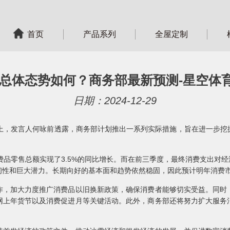
首页
产品系列
全屋定制
总体态势如何？商务部最新预测-星空体育
日期：2024-12-29
，发言人何咏前透露，商务部计划推出一系列实际措施，旨在进一步挖
零售总额实现了3.5%的同比增长。而在前三季度，最终消费支出对经济
韧性和巨大潜力。长期向好的基本面和趋势依然稳固，因此预计明年消费
加大力度推广消费品以旧换新政策，确保消费者能够切实受益。同时
网上年货节以及消费促进月等关键活动。此外，商务部还将努力扩大服务