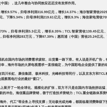
（中国），这几年整合与协同效应迟迟没有发挥作用。
长9.57%，归母净利润316.99亿元，增长14.37%；海尔智家营收2029.
亿元、下降5.34%；归母净利润219.61亿元，增长9.3%；海信家电营收705
73%，归母净利润5.3亿元，增长6.35%；TCL智家营收139.45亿元
51%，归母净利润283万元，下降97.39%；惠而浦（中国）营收25.24亿元、
视机在国内市场的消费需求疲软、出货量一路下滑。有人说是开机广告，
所幸，海外市场的大屏电视需求一直很稳定，为中国彩电企业提供了新的
有四川长虹、康佳集团、极米科技、光峰科技等同行，以及京东方和TC
观察黑电行业的最好“窗口”。
市场上展开了一轮全球化、规模化的扩张，双方不只是在国内市场抢拼凶猛
新的冲击。海信重品牌营销，善于打造技术营销力；TCL重全链路体系
“海外、代工”等业务上寻找支撑；无论极光或光峰，都面临着消费降级下