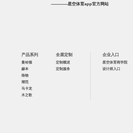
————星空体育app官方网站
产品系列
全屋定制
企业入口
曼哈顿
定制概述
星空体育商学院
赫本
定制服务
设计师入口
格物
潮范
马卡龙
木之歌