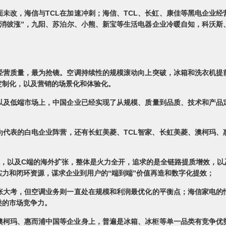
未改，海信与TCL在加速冲刺；海信、TCL、长虹、康佳等黑电企业
消彼涨”，九阳、苏泊尔、小熊、新宝等生活电器企业冷暖自知，科沃斯
经营质量，最为抢镜。空调持续性的规模滚动向上突破，冰箱和洗衣机提
定制化，以及营销的场景化和体验化。
以及低端市场上，中国企业已经实现了从规模、质量到品质、技术和产品
为代表的白电企业阵营，还有长虹美菱、TCL智家、长虹美菱、澳柯玛、
张，以及C端的海外扩张，整体是火力全开，追求的是全链路提质增效，以
力和闭环资源，谋求企业到用户的“端到端”价值再造和数字化提效；
张大考，但空调业务则一直处在规模和利润最优化的平衡点；海信家电的
类的市场竞争力。
澳柯玛、惠而浦中国等企业身上，普遍是冰箱、冰柜等单一品类有竞争优