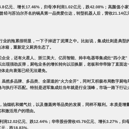
亿元、增长17.46%，归母净利润1.02亿元，跌42.08%；高颜值
4%。曾经与苏泊尔齐名的锅具第一品类爱仕达，转型机器人后，营收21.14亿
行业的拖累很明显，一下子掉进了泥潭之中。比如说，集成灶则是典型的
造冰箱，重新定义厨房生态了。
卫企业，还有火星人、浙江美大、亿田智能、帅丰电器等集成灶“四小龙”
以出现强劲反弹，厨电业务的增长转向以旧换新，老板和华帝除了直面这
整体走向衰落已经无法避免。
虽然多品牌、多品类、全渠道的“火力全开”，同时又积极布局数字厨电
战略与执行不匹配。特别是进军集成灶当年就是行业顶峰，市场一路下行让
，油烟机和燃气灶，以及微蒸烤等品类的发展，同样不顺利。本质是增
案和激活用户的理由。
利润12.02亿元、跌12.44%；华帝股份营收45.76亿元、增长3.27%，归
亿元，跌18.83%。