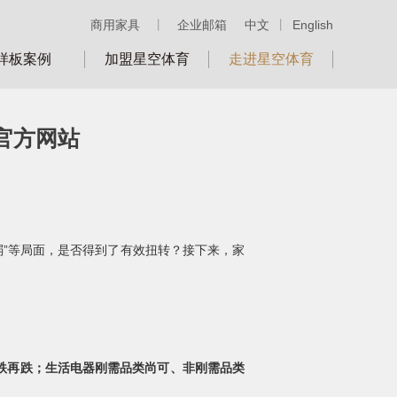
商用家具
丨
企业邮箱
中文
丨
English
样板案例
加盟星空体育
走进星空体育
官方网站
弱”等局面，是否得到了有效扭转？接下来，家
跌再跌；生活电器刚需品类尚可、非刚需品类